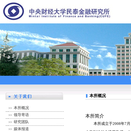
本所概况
本所概况
>>
领导寄语
>>
本所简介
研究团队
>>
本所成立于
2008
年
7
月
媒体报道
>>